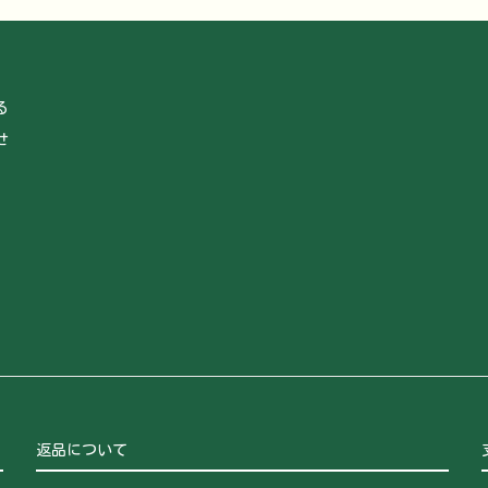
る
せ
返品について