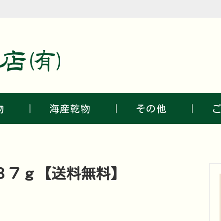
物
海産乾物
物 ｜
海産乾物 ｜
その他 ｜
ご
３７ｇ【送料無料】